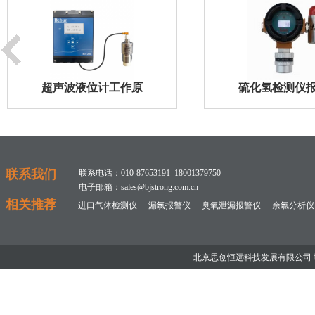
超声波液位计工作原
硫化氢检测仪
联系我们
联系电话：010-87653191 18001379750
电子邮箱：sales@bjstrong.com.cn
相关推荐
进口气体检测仪
漏氯报警仪
臭氧泄漏报警仪
余氯分析仪
北京思创恒远科技发展有限公司 地