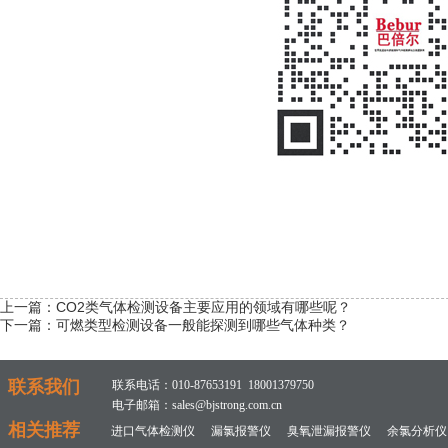
上一篇：
CO2类气体检测设备主要应用的领域有哪些呢？
下一篇：
可燃类型检测设备一般能探测到哪些气体种类？
联系我们
联系电话：010-87653191 18001379750
电子邮箱：sales@bjstrong.com.cn
相关推荐
进口气体检测仪
漏氯报警仪
臭氧泄漏报警仪
余氯分析仪