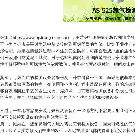
来源（https://www.bjstrong.com.cn/），主营包括
溶解氧分析仪
和浊度分
工业生产或者是平时生活中都会接触到可燃类型的气体，比如工业生产
燃性能。如果在接触的过程中不注意安全防护，可能会造成严重的生命
们应该如何防范呢？其实，对于这些气体的处理和防范来说，安装相关
地了解环境中的可燃性气体浓度数值，并且在浓度超标时第一时间发出声
其实，可燃性质的检测设备能够检测一种或者多种气体，而采用的基本
表具备灵敏度高的特点，在使用和检测的过程中反应速度快、数值准确
够有效地防止事故的发生火灾、爆炸等。目前这类检测设备和仪表性能
泛应用，并且已经成为工业安全方面必不可少的防护和报警设备。
不过，一些地方需要安装可燃检测设备而一些地方则不需要，那我们应
说下安装检测设备的地方和注意事项。
第一、比如在一些频繁漏气的地方需要安装检测设备，因为可燃性的气
用，甚至直接导致人们中毒的发生，因此在泄漏气体的管道附近安装检测