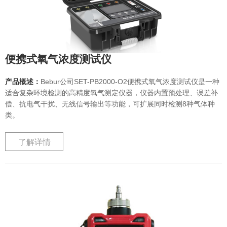
便携式氧气浓度测试仪
产品概述：
Bebur公司SET-PB2000-O2便携式氧气浓度测试仪是一种
适合复杂环境检测的高精度氧气测定仪器，仪器内置预处理、误差补
偿、抗电气干扰、无线信号输出等功能，可扩展同时检测8种气体种
类。
了解详情