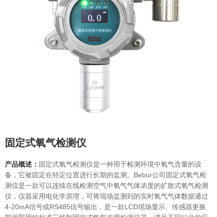
固定式氧气检测仪
产品概述：
固定式氧气检测仪是一种用于检测环境中氧气含量的设
备，它被固定在特定位置进行长期的监测。Bebur公司固定式氧气检
测仪是一款可以连续在线检测空气中氧气气体浓度的扩散式氧气检测
仪，仪器采用电化学原理，可将现场监测到的实时氧气气体数据通过
4-20mA信号或RS485信号输出，是一款LCD现场显示、传感器更换