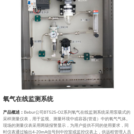
氧气在线监测系统
产品概述：
Bebur公司BT525-O2系列氧气在线监测系统采用泵吸式的
采样测量仪表，用于监视、测量环境中或容器(管道）中的氧气气体。
现场的测量仪表采用两级报警显示，为用户提供不同的使用要求，同
时仪表通过输出4-20mA信号到中控室或监控仪表上，供远程管理人员