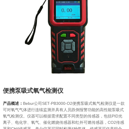
便携泵吸式氧气检测仪
产品概述：
Bebur公司SET-PB3000-O2便携泵吸式氧气检测仪是一款
可对氧气气体进行连续监测并具有人员跌倒报警功能的高性能泵吸式
氧气检测仪。仪器可以根据需求配置不同类型的传感器，包括PID光
离子、电化学、氧气、催化燃烧传感器和红外可燃传感器，CO2传感
器和CH4传感器，单台仪器可同时检测4种气体，传感器可任意组合、