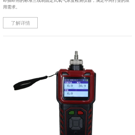
即插即用的标准三线制固定式氧气浓度检测仪器，满足不同行业的应
用需求。
了解详情