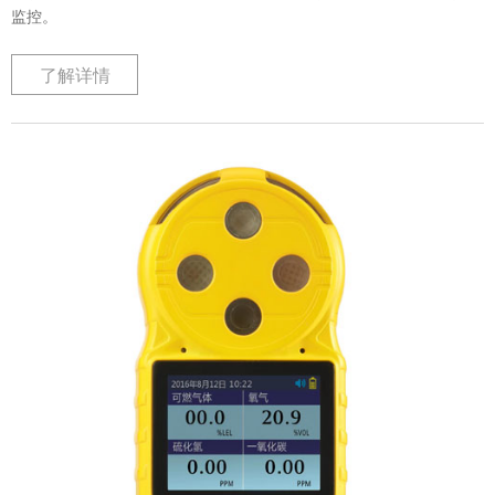
监控。
了解详情