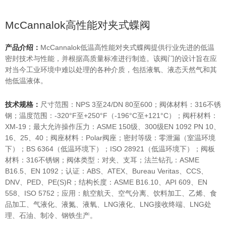
McCannalok高性能对夹式蝶阀
产品介绍：
McCannalok低温高性能对夹式蝶阀提供行业先进的低温
密封技术与性能，并根据高质量标准进行制造。该阀门的设计旨在应
对当今工业环境中难以处理的各种介质，包括液氧、液态天然气和其
他低温液体。
技术规格：
尺寸范围：NPS 3至24/DN 80至600；阀体材料：316不锈
钢；温度范围：-320°F至+250°F（-196°C至+121°C）；阀杆材料：
XM-19；最大允许操作压力：ASME 150级、300级EN 1092 PN 10、
16、25、40；阀座材料：Polar阀座；密封等级：零泄漏（室温环境
下）；BS 6364（低温环境下）；ISO 28921（低温环境下）；阀板
材料：316不锈钢；阀体类型：对夹、支耳；法兰钻孔：ASME
B16.5、EN 1092；认证：ABS、ATEX、Bureau Veritas、CCS、
DNV、PED、PE(S)R；结构长度：ASME B16.10、API 609、EN
558、ISO 5752；应用：航空航天、空气分离、饮料加工、乙烯、食
品加工、气液化、液氮、液氧、LNG液化、LNG接收终端、LNG处
理、石油、制冷、钢铁生产。