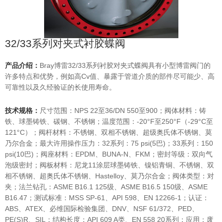
32/33系列对夹式衬胶蝶阀
产品介绍：
Bray博雷32/33系列衬胶对夹式蝶阀具有小型博雷阀门的
许多特点和优势，例如高Cv值、暴露于管道介质的部件尽可能少、高
可靠性以及久经验证的长使用寿命。
技术规格：
尺寸范围：NPS 22至36/DN 550至900；阀体材料：铸
铁、球墨铸铁、碳钢、不锈钢；温度范围：-20°F至250°F（-29°C至
121°C）；阀杆材料：不锈钢、双相不锈钢、超级奥氏体不锈钢、莫
乃尔合金；最大许用操作压力：32系列：75 psi(5巴)；33系列：150
psi(10巴)；阀座材料：EPDM、BUNA-N、FKM；密封等级：双向气
泡级密封；阀板材料：尼龙11涂层球墨铸铁、镍铝青铜、不锈钢、双
相不锈钢、超奥氏体不锈钢、Hastelloy、莫乃尔合金；阀体类型：对
夹；法兰钻孔：ASME B16.1 125级、ASME B16.5 150级、ASME
B16.47；测试标准：MSS SP-61、API 598、EN 12266-1；认证：
ABS、ATEX、必维国际检验集团、DNV、NSF 61/372、PED、
PE(S)R、SIL；结构长度：API 609 A类、EN 558 20系列；应用：废