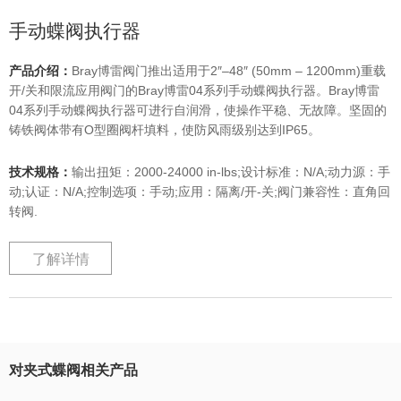
手动蝶阀执行器
产品介绍：
Bray博雷阀门推出适用于2″–48″ (50mm – 1200mm)重载
开/关和限流应用阀门的Bray博雷04系列手动蝶阀执行器。Bray博雷
04系列手动蝶阀执行器可进行自润滑，使操作平稳、无故障。坚固的
铸铁阀体带有O型圈阀杆填料，使防风雨级别达到IP65。
技术规格：
输出扭矩：2000-24000 in-lbs;设计标准：N/A;动力源：手
动;认证：N/A;控制选项：手动;应用：隔离/开-关;阀门兼容性：直角回
转阀.
了解详情
对夹式蝶阀相关产品