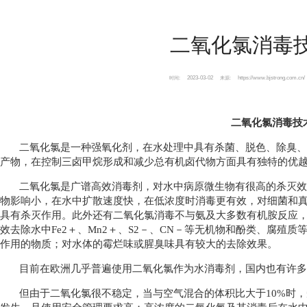
二氧化氯消毒
2023-03-02
https://www.bjstrong.com.cn/
时间:
来源:
二氧化氯消毒技
二氧化氯是一种强氧化剂，在水处理中具有杀菌、脱色、除臭、
产物，在控制三卤甲烷形成和减少总有机卤代物方面具有独特的优
二氧化氯是广谱高效消毒剂，对水中病原微生物有很高的杀灭效
物影响小，在水中扩散速度快，在低浓度时消毒更有效，对细菌和
具有杀灭作用。此外还有二氧化氯消毒不与氨及大多数有机胺反应
效去除水中Fe2＋、Mn2＋、S2－、CN－等无机物和酚类、腐殖
作用的物质；对水体的霉烂味或腥臭味具有较大的去除效果。
目前在欧洲几乎普遍使用二氧化氯作为水消毒剂，国内也有许多
但由于二氧化氯很不稳定，当与空气混合的体积比大于10%时