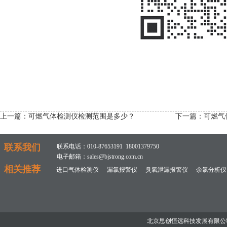
上一篇：
可燃气体检测仪检测范围是多少？
下一篇：
可燃气
联系我们
联系电话：010-87653191 18001379750
电子邮箱：sales@bjstrong.com.cn
相关推荐
进口气体检测仪
漏氯报警仪
臭氧泄漏报警仪
余氯分析仪
北京思创恒远科技发展有限公司