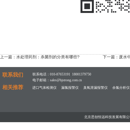
上一篇：
水处理药剂：杀菌剂的分类有哪些?
下一篇：
废水
联系我们
联系电话：010-87653191 18001379750
电子邮箱：sales@bjstrong.com.cn
相关推荐
进口气体检测仪
漏氯报警仪
臭氧泄漏报警仪
余氯分析仪
北京思创恒远科技发展有限公司