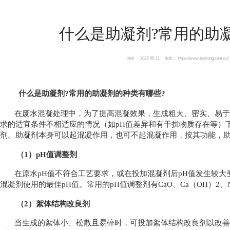
什么是助凝剂?常用的助
2022-05-11
https://www.bjstrong.com.cn/
时间:
来源:
什么是助凝剂?常用的助凝剂的种类有哪些?
在废水混凝处理中，为了提高混凝效果，生成粗大、密实、易于
求的适宜条件不相适应的情况（如pH值差异和有干扰物质存在等）
剂。助凝剂本身可以起混凝作用，也可不起混凝作用，按其功能，
（1）pH值调整剂
在原水pH值不符合工艺要求，或在投加混凝剂后pH值发生较
混凝剂使用的最佳pH值。常用的pH值调整剂有CaO、Ca（OH）2、Na2
（2）絮体结构改良剂
当生成的絮体小、松散且易碎时，可投加絮体结构改良剂以改善