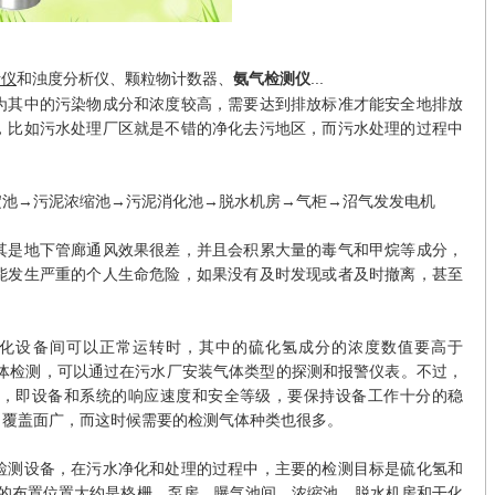
析仪
和浊度分析仪、颗粒物计数器、
...
氨气检测仪
为其中的污染物成分和浓度较高，需要达到排放标准才能安全地排放
，比如污水处理厂区就是不错的净化去污地区，而污水处理的过程中
淀池→污泥浓缩池→污泥消化池→脱水机房→气柜→沼气发发电机
其是地下管廊通风效果很差，并且会积累大量的毒气和甲烷等成分，
能发生严重的个人生命危险，如果没有及时发现或者及时撤离，甚至
化设备间可以正常运转时，其中的硫化氢成分的浓度数值要高于
气体检测，可以通过在污水厂安装气体类型的探测和报警仪表。不过，
，即设备和系统的响应速度和安全等级，要保持设备工作十分的稳
、覆盖面广，而这时候需要的检测气体种类也很多。
检测设备，在污水净化和处理的过程中，主要的检测目标是硫化氢和
器的布置位置大约是格栅、泵房、曝气池间、浓缩池、脱水机房和干化