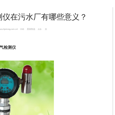
测仪在污水厂有哪些意义？
www.bjstrong.com.cn/
思创恒远
次
作者:
点击:
气检测仪