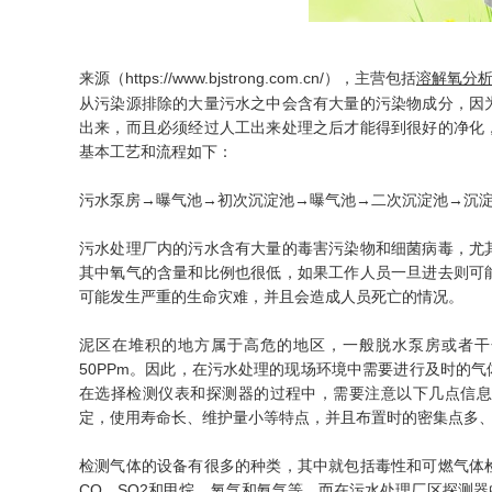
来源（https://www.bjstrong.com.cn/），主营包括
溶解氧分
从污染源排除的大量污水之中会含有大量的污染物成分，因
出来，而且必须经过人工出来处理之后才能得到很好的净化
基本工艺和流程如下：
污水泵房→曝气池→初次沉淀池→曝气池→二次沉淀池→沉
污水处理厂内的污水含有大量的毒害污染物和细菌病毒，尤
其中氧气的含量和比例也很低，如果工作人员一旦进去则可
可能发生严重的生命灾难，并且会造成人员死亡的情况。
泥区在堆积的地方属于高危的地区，一般脱水泵房或者干
50PPm。因此，在污水处理的现场环境中需要进行及时的
在选择检测仪表和探测器的过程中，需要注意以下几点信息
定，使用寿命长、维护量小等特点，并且布置时的密集点多
检测气体的设备有很多的种类，其中就包括毒性和可燃气体
CO、SO2和甲烷、氧气和氨气等。而在污水处理厂区探测