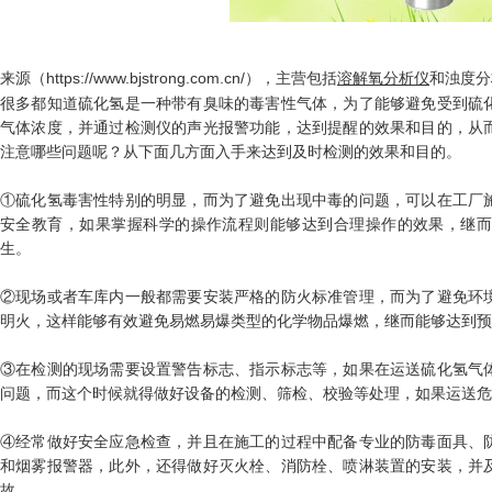
来源（https://www.bjstrong.com.cn/），主营包括
溶解氧分析仪
和浊度分
很多都知道硫化氢是一种带有臭味的毒害性气体，为了能够避免受到硫
气体浓度，并通过检测仪的声光报警功能，达到提醒的效果和目的，从
注意哪些问题呢？从下面几方面入手来达到及时检测的效果和目的。
①硫化氢毒害性特别的明显，而为了避免出现中毒的问题，可以在工厂
安全教育，如果掌握科学的操作流程则能够达到合理操作的效果，继
生。
②现场或者车库内一般都需要安装严格的防火标准管理，而为了避免环
明火，这样能够有效避免易燃易爆类型的化学物品爆燃，继而能够达到预
③在检测的现场需要设置警告标志、指示标志等，如果在运送硫化氢气
问题，而这个时候就得做好设备的检测、筛检、校验等处理，如果运送危
④经常做好安全应急检查，并且在施工的过程中配备专业的防毒面具、
和烟雾报警器，此外，还得做好灭火栓、消防栓、喷淋装置的安装，并
故。