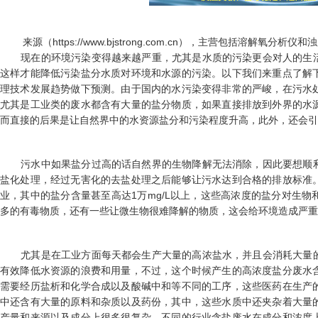
来源（https://www.bjstrong.com.cn），主营包括
溶解氧分析仪
和
浊
现在的环境污染变得越来越严重，尤其是水质的污染更会对人的生活
这样才能降低污染盐分水质对环境和水源的污染。以下我们来重点了解
理技术发展趋势做下预测。由于国内的水污染变得非常的严峻，在污水
尤其是工业类的废水都含有大量的盐分物质，如果直接排放到外界的水
而直接的后果是让自然界中的水资源盐分和污染程度升高，此外，还会引
污水中如果盐分过高的话自然界的生物降解无法消除，因此要想顺利
盐化处理，经过无害化的去盐处理之后能够让污水达到合格的排放标准
业，其中的盐分含量甚至高达1万mg/L以上，这些高浓度的盐分对生
多的有毒物质，还有一些让微生物很难降解的物质，这会给环境造成严重
尤其是在工业方面每天都会生产大量的高浓盐水，并且会消耗大量的
有效降低水资源的浪费和用量，不过，这个时候产生的高浓度盐分废水
需要经历盐析和化学合成以及酸碱中和等不同的工序，这些医药在生产
中还含有大量的原料和杂质以及药份，其中，这些水质中还夹杂着大量
产量和来源以及成分上很多很复杂，不同的行业含盐废水在成分和浓度