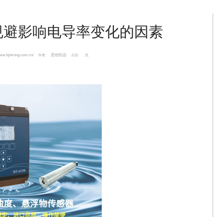
规避影响电导率变化的因素
www.bjstrong.com.cn/
思创恒远
次
作者:
点击: