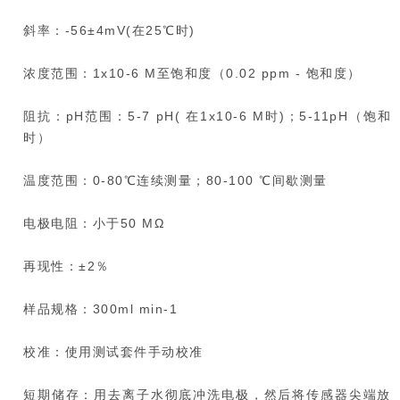
斜率：-56±4mV(在25℃时)
浓度范围：1x10-6 M至饱和度（0.02 ppm - 饱和度）
阻抗：pH范围：5-7 pH( 在1x10-6 M时)；5-11pH（饱和
时）
温度范围：0-80℃连续测量；80-100 ℃间歇测量
电极电阻：小于50 MΩ
再现性：±2％
样品规格：300ml min-1
校准：使用测试套件手动校准
短期储存：用去离子水彻底冲洗电极，然后将传感器尖端放