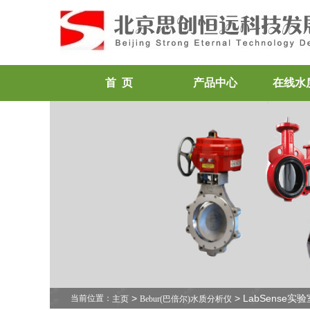
首 页
产品中心
在线水
>
> LabSense
当前位置：
主页
Bebur(巴倍尔)水质分析仪