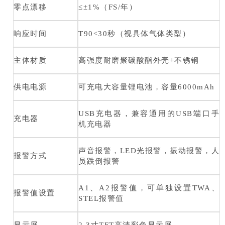
零点漂移
≤±1%（FS/年）
响应时间
T90<30秒（视具体气体类型）
主体材质
高强度耐磨聚碳酸酯外壳+不锈钢
供电电源
可充电大容量锂电池，容量6000mAh
USB充电器，兼容通用的USB端口手
充电器
机充电器
声音报警，LED光报警，振动报警，人
报警方式
员跌倒报警
A1、A2报警值，可单独设置TWA、
报警值设置
STEL报警值