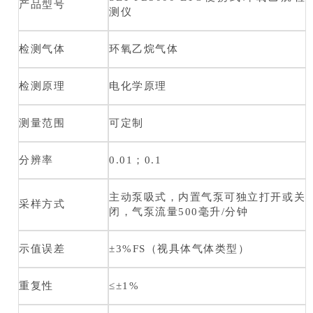
产品型号
测仪
检测气体
环氧乙烷气体
检测原理
电化学原理
测量范围
可定制
分辨率
0.01；0.1
主动泵吸式，内置气泵可独立打开或关
采样方式
闭，气泵流量500毫升/分钟
示值误差
±3%FS（视具体气体类型）
重复性
≤±1%