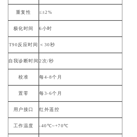
重复性
≤±2%
极化时间
6小时
T90反应时间
＜30秒
自我诊断时间
2次/秒
校准
每4-8个月
置零
每3-6个月
用户接口
红外遥控
工作温度
-40℃~+70℃