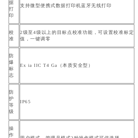
据
支持微型便携式数据打印机蓝牙无线打印
打
印
校
2级至4级以上的目标点校准功能，可设置校准标定
准
值，一键调零
防
爆
Ex ia IIC T4 Ga（本质安全型）
标
志
防
护
IP65
等
级
操
作