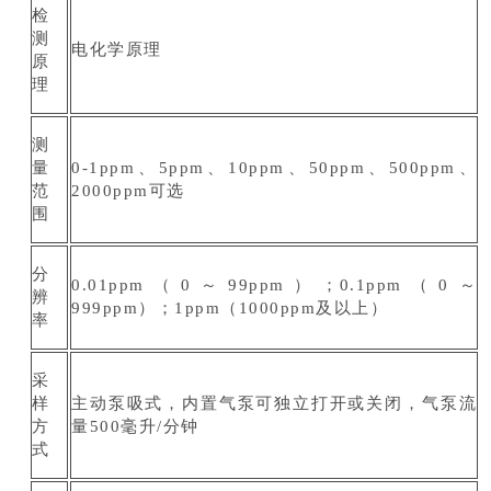
检
测
电化学原理
原
理
测
量
0-1ppm、5ppm、10ppm、50ppm、500ppm、
范
2000ppm可选
围
分
0.01ppm（0～99ppm）；0.1ppm（0～
辨
999ppm）；1ppm（1000ppm及以上）
率
采
样
主动泵吸式，内置气泵可独立打开或关闭，气泵流
方
量500毫升/分钟
式