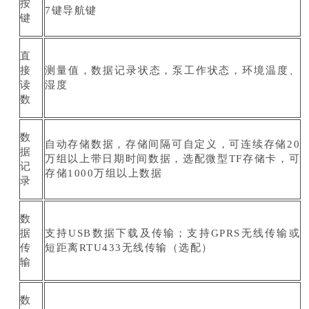
按
7键导航键
键
直
接
测量值，数据记录状态，泵工作状态，环境温度、
读
湿度
数
数
自动存储数据，存储间隔可自定义，可连续存储20
据
万组以上带日期时间数据，选配微型TF存储卡，可
记
存储1000万组以上数据
录
数
据
支持USB数据下载及传输；支持GPRS无线传输或
传
短距离RTU433无线传输（选配）
输
数