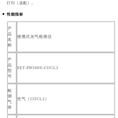
打印（选配）。
性能指标
产
品
便携式光气检测仪
名
称
产
品
SET-PB3000-COCL2
型
号
检
测
光气（COCL2）
气
体