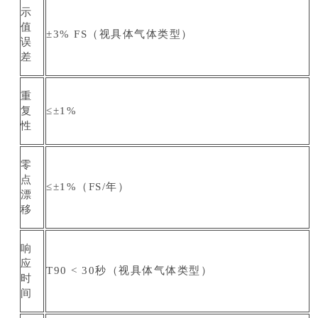
示
值
±3% FS（视具体气体类型）
误
差
重
复
≤±1%
性
零
点
≤±1%（FS/年）
漂
移
响
应
T90 < 30秒（视具体气体类型）
时
间