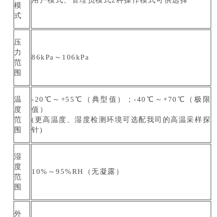
用户模式、管理员模式2种操作模式可供选择
模
式
压
力
86kPa～106kPa
范
围
温
-20℃～+55℃（典型值）；-40℃～+70℃（极限
度
值）
范
(更高温度、湿度检测环境可选配我司的高温采样探
围
针)
湿
度
10%～95%RH（无凝露）
范
围
外