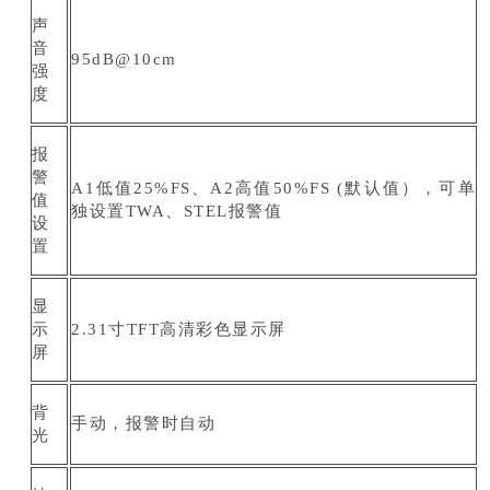
声
音
95dB@10cm
强
度
报
警
A1低值25%FS、A2高值50%FS (默认值），可单
值
独设置TWA、STEL报警值
设
置
显
示
2.31寸TFT高清彩色显示屏
屏
背
手动，报警时自动
光