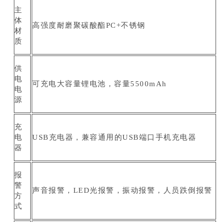
主
体
高强度耐磨聚碳酸酯PC+不锈钢
材
质
供
电
可充电大容量锂电池，容量5500mAh
电
源
充
电
USB充电器，兼容通用的USB端口手机充电器
器
报
警
声音报警，LED光报警，振动报警，人员跌倒报警
方
式