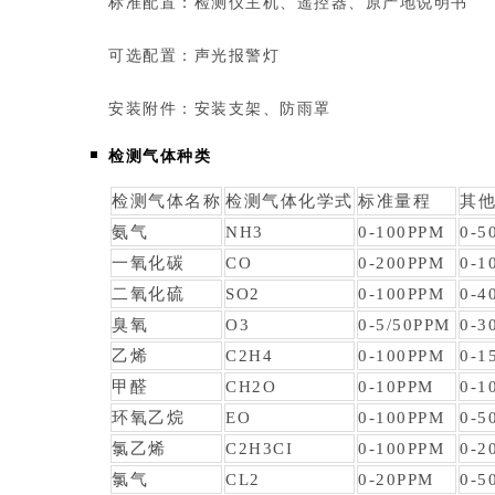
标准配置：检测仪主机、遥控器、原产地说明书
可选配置：声光报警灯
安装附件：安装支架、防雨罩
检测气体种类
检测气体名称
检测气体化学式
标准量程
其
氨气
NH3
0-100PPM
0-5
一氧化碳
CO
0-200PPM
0-1
二氧化硫
SO2
0-100PPM
0-4
臭氧
O3
0-5/50PPM
0-3
乙烯
C2H4
0-100PPM
0-1
甲醛
CH2O
0-10PPM
0-1
环氧乙烷
EO
0-100PPM
0-5
氯乙烯
C2H3CI
0-100PPM
0-2
氯气
CL2
0-20PPM
0-5