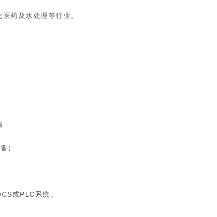
化医药及水处理等行业。
强
设备）
DCS或PLC系统。