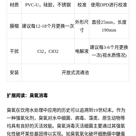
材质
PVC-U，硅胶，不锈钢
校准
使用DPD进行校准
外形尺
直径25mm，长度
膜帽
建议每12-18个月更换一次
寸
190mm
建议每3-6个月更换
干扰
Cl2，ClO2
电解液
一次(视水质情况)
安装
开放式流通池
扩展阅读：臭氧消毒
臭氧在饮用水处理中应用的历史可以追溯到19世纪末。作为
一种强氧化剂，臭氧对水中细菌、病毒、藻类、原生动物等
均具有良好的灭活效能。臭氧消毒灭活细菌主要通过其强氧
化性破坏某些基团得以实现。如臭氧氧化破坏细胞膜中醣蛋