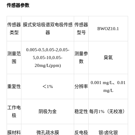
传感器参数
传感器
膜式安培极谱双电极传感
传感器
BWOZ10.1
类型
器
型号
0.005-0.5,0.05-2,0.05-
测量范
测量参
5,0.05-10,0.05-
臭氧
围
数
20mg/L(ppm)
0.001 mg/L、0.01
重复性
＜1%
分辨率
mg/L
工作电
阴极为金
稳定性
每月1%（无校准）
极
膜材料
微孔疏水膜
反电极
银/卤化银