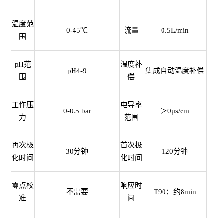
温度范
0-45℃
流量
0.5L/min
围
pH范
温度补
pH4-9
集成自动温度补偿
围
偿
工作压
电导率
0-0.5 bar
＞0μs/cm
力
范围
再次极
首次极
30分钟
120分钟
化时间
化时间
零点校
响应时
不需要
T90：约8min
准
间